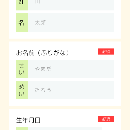
姓
名
お名前（ふりがな）
必須
せ
い
め
い
生年月日
必須