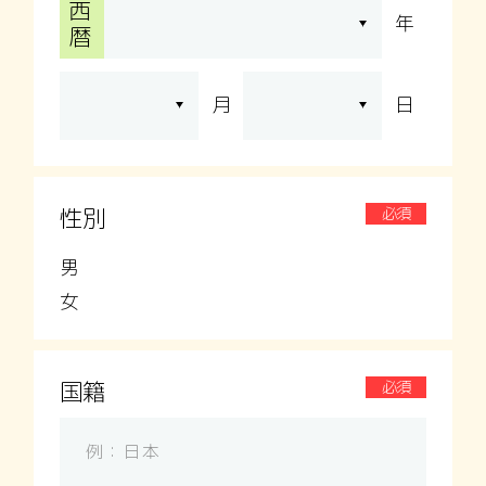
西
年
暦
月
日
性別
必須
男
女
国籍
必須