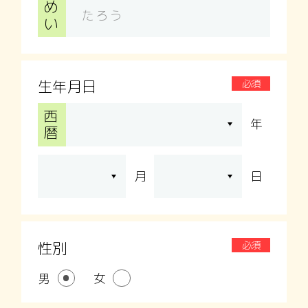
め
い
生年月日
必須
西
年
暦
月
日
性別
必須
男
女